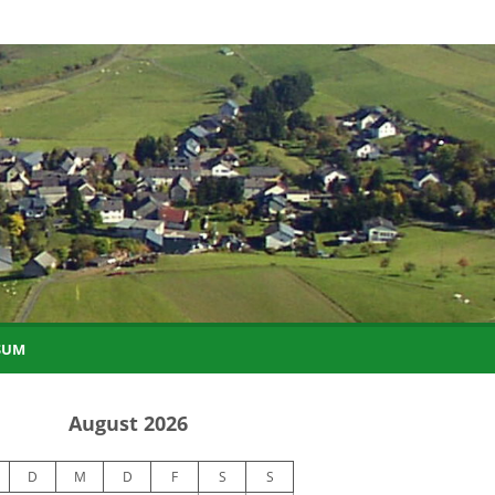
SUM
August 2026
D
M
D
F
S
S