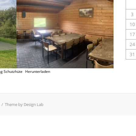
3
10
17
24
31
ag Schutzhüte
Herunterladen
/
Theme by Design Lab