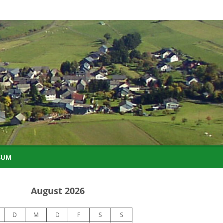
SUM
August 2026
D
M
D
F
S
S