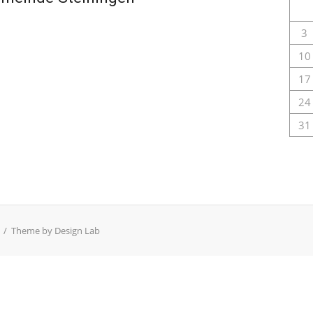
3
10
17
24
31
/
Theme by Design Lab