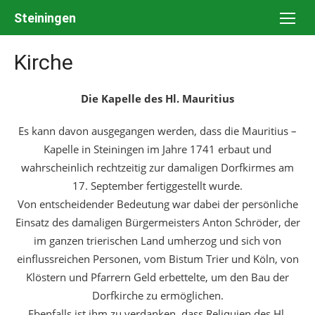
Skip
Steiningen
to
content
Kirche
Die Kapelle des Hl. Mauritius
Es kann davon ausgegangen werden, dass die Mauritius –
Kapelle in Steiningen im Jahre 1741 erbaut und
wahrscheinlich rechtzeitig zur damaligen Dorfkirmes am
17. September fertiggestellt wurde.
Von entscheidender Bedeutung war dabei der persönliche
Einsatz des damaligen Bürgermeisters Anton Schröder, der
im ganzen trierischen Land umherzog und sich von
einflussreichen Personen, vom Bistum Trier und Köln, von
Klöstern und Pfarrern Geld erbettelte, um den Bau der
Dorfkirche zu ermöglichen.
Ebenfalls ist ihm zu verdanken, dass Reliquien des Hl.