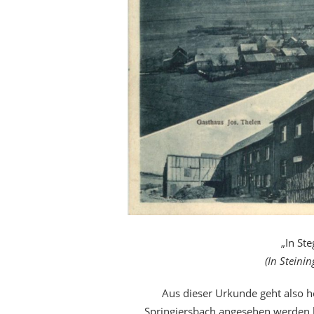
„In St
(In Steinin
Aus dieser Urkunde geht also he
Springiersbach angesehen werden k