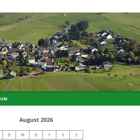
SUM
August 2026
D
M
D
F
S
S