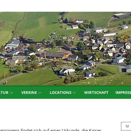
LTUR
VEREINE
LOCATIONS
WIRTSCHAFT
IMPRES
M
einingens findet sich auf einer Urkunde, die Kaiser