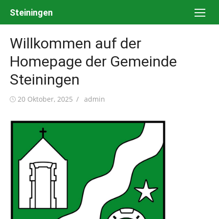
Skip
Steiningen
to
content
Willkommen auf der
Homepage der Gemeinde
Steiningen
Posted
Author
20 Oktober, 2025
admin
on